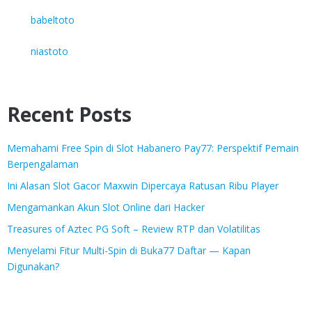
babeltoto
niastoto
Recent Posts
Memahami Free Spin di Slot Habanero Pay77: Perspektif Pemain
Berpengalaman
Ini Alasan Slot Gacor Maxwin Dipercaya Ratusan Ribu Player
Mengamankan Akun Slot Online dari Hacker
Treasures of Aztec PG Soft – Review RTP dan Volatilitas
Menyelami Fitur Multi-Spin di Buka77 Daftar — Kapan
Digunakan?