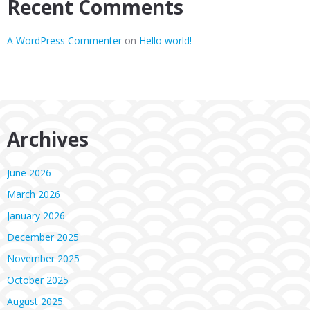
Recent Comments
A WordPress Commenter
on
Hello world!
Archives
June 2026
March 2026
January 2026
December 2025
November 2025
October 2025
August 2025