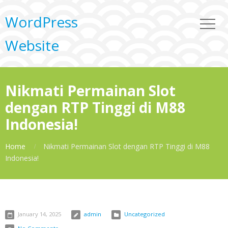
WordPress
Website
Nikmati Permainan Slot
dengan RTP Tinggi di M88
Indonesia!
Home
Nikmati Permainan Slot dengan RTP Tinggi di M88
Indonesia!
January 14, 2025
admin
Uncategorized