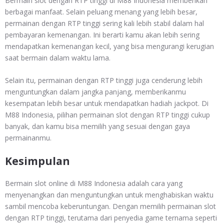
Bermain slot dengan RTP tinggi di M88 Indonesia memberikan
berbagai manfaat. Selain peluang menang yang lebih besar,
permainan dengan RTP tinggi sering kali lebih stabil dalam hal
pembayaran kemenangan. Ini berarti kamu akan lebih sering
mendapatkan kemenangan kecil, yang bisa mengurangi kerugian
saat bermain dalam waktu lama.
Selain itu, permainan dengan RTP tinggi juga cenderung lebih
menguntungkan dalam jangka panjang, memberikanmu
kesempatan lebih besar untuk mendapatkan hadiah jackpot. Di
M88 Indonesia, pilihan permainan slot dengan RTP tinggi cukup
banyak, dan kamu bisa memilih yang sesuai dengan gaya
permainanmu.
Kesimpulan
Bermain slot online di M88 Indonesia adalah cara yang
menyenangkan dan menguntungkan untuk menghabiskan waktu
sambil mencoba keberuntungan. Dengan memilih permainan slot
dengan RTP tinggi, terutama dari penyedia game ternama seperti