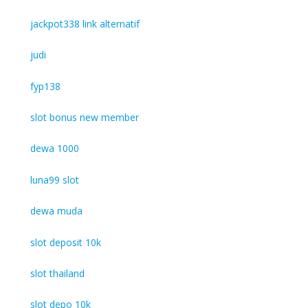
jackpot338 link alternatif
judi
fyp138
slot bonus new member
dewa 1000
luna99 slot
dewa muda
slot deposit 10k
slot thailand
slot depo 10k