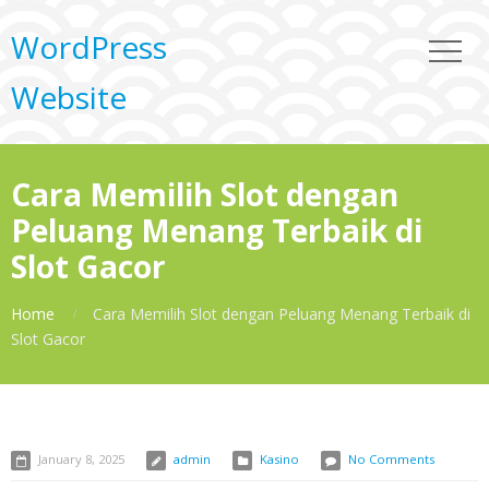
WordPress
Website
Cara Memilih Slot dengan
Peluang Menang Terbaik di
Slot Gacor
Home
Cara Memilih Slot dengan Peluang Menang Terbaik di
Slot Gacor
January 8, 2025
admin
Kasino
No Comments