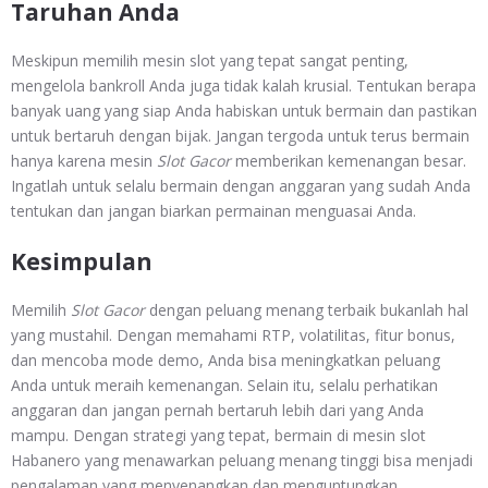
Taruhan Anda
Meskipun memilih mesin slot yang tepat sangat penting,
mengelola bankroll Anda juga tidak kalah krusial. Tentukan berapa
banyak uang yang siap Anda habiskan untuk bermain dan pastikan
untuk bertaruh dengan bijak. Jangan tergoda untuk terus bermain
hanya karena mesin
Slot Gacor
memberikan kemenangan besar.
Ingatlah untuk selalu bermain dengan anggaran yang sudah Anda
tentukan dan jangan biarkan permainan menguasai Anda.
Kesimpulan
Memilih
Slot Gacor
dengan peluang menang terbaik bukanlah hal
yang mustahil. Dengan memahami RTP, volatilitas, fitur bonus,
dan mencoba mode demo, Anda bisa meningkatkan peluang
Anda untuk meraih kemenangan. Selain itu, selalu perhatikan
anggaran dan jangan pernah bertaruh lebih dari yang Anda
mampu. Dengan strategi yang tepat, bermain di mesin slot
Habanero yang menawarkan peluang menang tinggi bisa menjadi
pengalaman yang menyenangkan dan menguntungkan.