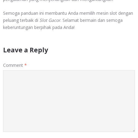
Semoga panduan ini membantu Anda memilih mesin slot dengan
peluang terbaik di
Slot Gacor
. Selamat bermain dan semoga
keberuntungan berpihak pada Anda!
Leave a Reply
Comment
*