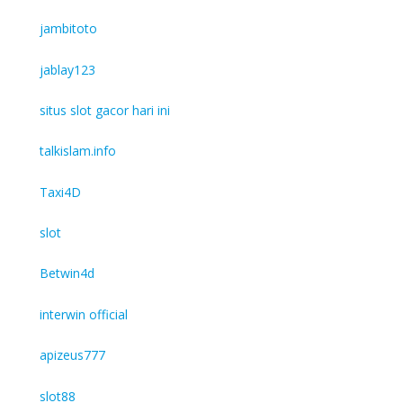
jambitoto
jablay123
situs slot gacor hari ini
talkislam.info
Taxi4D
slot
Betwin4d
interwin official
apizeus777
slot88