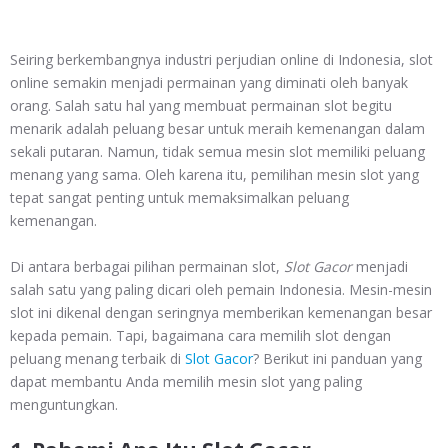
Seiring berkembangnya industri perjudian online di Indonesia, slot
online semakin menjadi permainan yang diminati oleh banyak
orang. Salah satu hal yang membuat permainan slot begitu
menarik adalah peluang besar untuk meraih kemenangan dalam
sekali putaran. Namun, tidak semua mesin slot memiliki peluang
menang yang sama. Oleh karena itu, pemilihan mesin slot yang
tepat sangat penting untuk memaksimalkan peluang
kemenangan.
Di antara berbagai pilihan permainan slot,
Slot Gacor
menjadi
salah satu yang paling dicari oleh pemain Indonesia. Mesin-mesin
slot ini dikenal dengan seringnya memberikan kemenangan besar
kepada pemain. Tapi, bagaimana cara memilih slot dengan
peluang menang terbaik di
Slot Gacor
? Berikut ini panduan yang
dapat membantu Anda memilih mesin slot yang paling
menguntungkan.