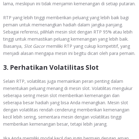
lama, meskipun ini tidak menjamin kemenangan di setiap putaran.
RTP yang lebih tinggi memberikan peluang yang lebih baik bagi
pemain untuk memenangkan hadiah dalam jangka panjang.
Sebagai referensi, pilihlah mesin slot dengan RTP 95% atau lebih
tinggi untuk memastikan peluang kemenangan yang lebih baik.
Biasanya,
Slot Gacor
memiliki RTP yang cukup kompetitif, yang
menjadi alasan mengapa mesin ini begitu dicari oleh para pemain.
3. Perhatikan Volatilitas Slot
Selain RTP, volatilitas juga memainkan peran penting dalam
menentukan peluang menang di mesin slot. Volatilitas mengukur
seberapa sering mesin slot memberikan kemenangan dan
seberapa besar hadiah yang bisa Anda menangkan. Mesin slot
dengan volatilitas rendah cenderung memberikan kemenangan
kecil lebih sering, sementara mesin dengan volatilitas tinggi
memberikan kemenangan besar, tetapi lebih jarang.
Jika Anda memiliki modal kecil dan ingin bermain dengan aman,