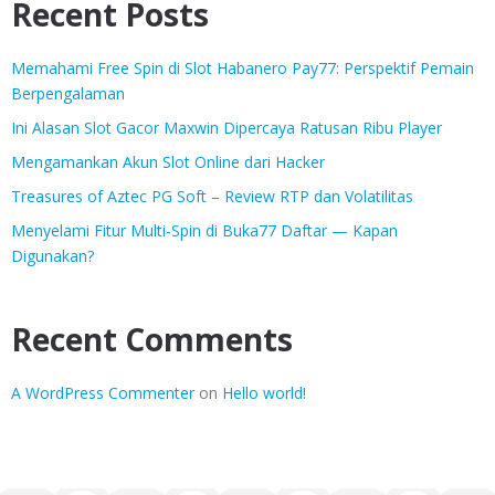
Recent Posts
Memahami Free Spin di Slot Habanero Pay77: Perspektif Pemain
Berpengalaman
Ini Alasan Slot Gacor Maxwin Dipercaya Ratusan Ribu Player
Mengamankan Akun Slot Online dari Hacker
Treasures of Aztec PG Soft – Review RTP dan Volatilitas
Menyelami Fitur Multi-Spin di Buka77 Daftar — Kapan
Digunakan?
Recent Comments
A WordPress Commenter
on
Hello world!