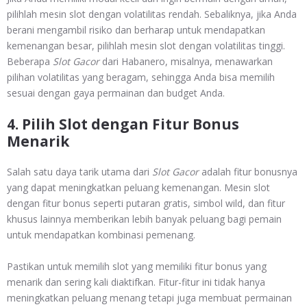
pilihlah mesin slot dengan volatilitas rendah. Sebaliknya, jika Anda
berani mengambil risiko dan berharap untuk mendapatkan
kemenangan besar, pilihlah mesin slot dengan volatilitas tinggi.
Beberapa
Slot Gacor
dari Habanero, misalnya, menawarkan
pilihan volatilitas yang beragam, sehingga Anda bisa memilih
sesuai dengan gaya permainan dan budget Anda.
4. Pilih Slot dengan Fitur Bonus
Menarik
Salah satu daya tarik utama dari
Slot Gacor
adalah fitur bonusnya
yang dapat meningkatkan peluang kemenangan. Mesin slot
dengan fitur bonus seperti putaran gratis, simbol wild, dan fitur
khusus lainnya memberikan lebih banyak peluang bagi pemain
untuk mendapatkan kombinasi pemenang.
Pastikan untuk memilih slot yang memiliki fitur bonus yang
menarik dan sering kali diaktifkan. Fitur-fitur ini tidak hanya
meningkatkan peluang menang tetapi juga membuat permainan