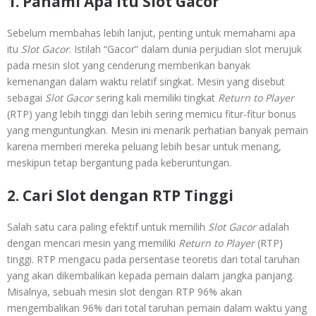
1. Pahami Apa Itu Slot Gacor
Sebelum membahas lebih lanjut, penting untuk memahami apa
itu
Slot Gacor
. Istilah “Gacor” dalam dunia perjudian slot merujuk
pada mesin slot yang cenderung memberikan banyak
kemenangan dalam waktu relatif singkat. Mesin yang disebut
sebagai
Slot Gacor
sering kali memiliki tingkat
Return to Player
(RTP) yang lebih tinggi dan lebih sering memicu fitur-fitur bonus
yang menguntungkan. Mesin ini menarik perhatian banyak pemain
karena memberi mereka peluang lebih besar untuk menang,
meskipun tetap bergantung pada keberuntungan.
2. Cari Slot dengan RTP Tinggi
Salah satu cara paling efektif untuk memilih
Slot Gacor
adalah
dengan mencari mesin yang memiliki
Return to Player
(RTP)
tinggi. RTP mengacu pada persentase teoretis dari total taruhan
yang akan dikembalikan kepada pemain dalam jangka panjang.
Misalnya, sebuah mesin slot dengan RTP 96% akan
mengembalikan 96% dari total taruhan pemain dalam waktu yang