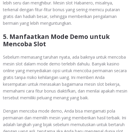
lebih seru dan menghibur. Mesin slot Habanero, misalnya,
terkenal dengan fitur-fitur bonus yang sering memicu putaran
gratis dan hadiah besar, sehingga memberikan pengalaman
bermain yang lebih menguntungkan.
5. Manfaatkan Mode Demo untuk
Mencoba Slot
Sebelum memasang taruhan nyata, ada baiknya untuk mencoba
mesin slot dalam mode demo terlebih dahulu. Banyak kasino
online yang menyediakan opsi untuk mencoba permainan secara
gratis tanpa risiko kehilangan uang. Ini memberi Anda
kesempatan untuk merasakan bagaimana mesin slot bekerja,
memahami cara fitur bonus diaktifkan, dan menilai apakah mesin
tersebut memiliki peluang menang yang baik.
Dengan mencoba mode demo, Anda bisa mengamati pola
permainan dan memilih mesin yang memberikan hasil terbaik. Ini
adalah langkah yang bijak sebelum memutuskan untuk bertaruh
dengan uang asli, terutama jika Anda baru mengenal dunia slot