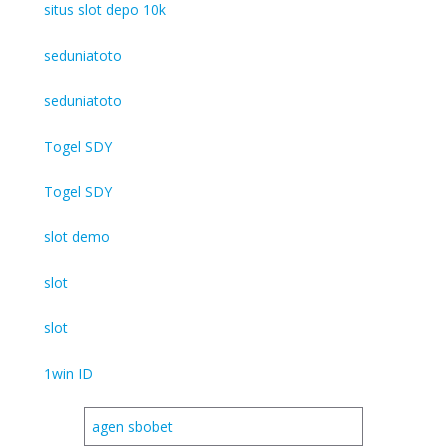
situs slot depo 10k
seduniatoto
seduniatoto
Togel SDY
Togel SDY
slot demo
slot
slot
1win ID
agen sbobet