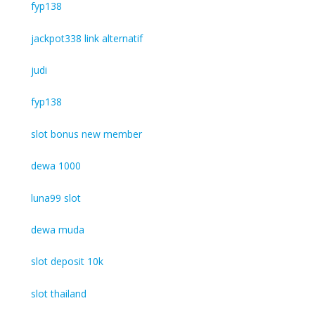
fyp138
jackpot338 link alternatif
judi
fyp138
slot bonus new member
dewa 1000
luna99 slot
dewa muda
slot deposit 10k
slot thailand