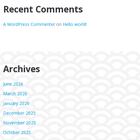
Recent Comments
A WordPress Commenter
on
Hello world!
Archives
June 2026
March 2026
January 2026
December 2025
November 2025
October 2025