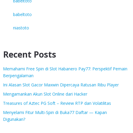
babeltoto
babeltoto
niastoto
Recent Posts
Memahami Free Spin di Slot Habanero Pay77: Perspektif Pemain
Berpengalaman
Ini Alasan Slot Gacor Maxwin Dipercaya Ratusan Ribu Player
Mengamankan Akun Slot Online dari Hacker
Treasures of Aztec PG Soft – Review RTP dan Volatilitas
Menyelami Fitur Multi-Spin di Buka77 Daftar — Kapan
Digunakan?