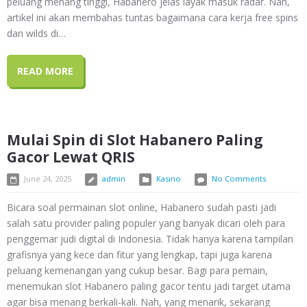
peluang menang tinggi, Habanero jelas layak masuk radar. Nah,
artikel ini akan membahas tuntas bagaimana cara kerja free spins
dan wilds di…
READ MORE
Mulai Spin di Slot Habanero Paling
Gacor Lewat QRIS
June 24, 2025
admin
Kasino
No Comments
Bicara soal permainan slot online, Habanero sudah pasti jadi
salah satu provider paling populer yang banyak dicari oleh para
penggemar judi digital di Indonesia. Tidak hanya karena tampilan
grafisnya yang kece dan fitur yang lengkap, tapi juga karena
peluang kemenangan yang cukup besar. Bagi para pemain,
menemukan slot Habanero paling gacor tentu jadi target utama
agar bisa menang berkali-kali. Nah, yang menarik, sekarang