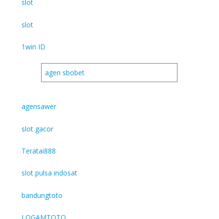
slot
slot
1win ID
agen sbobet
agensawer
slot gacor
Teratai888
slot pulsa indosat
bandungtoto
LOGAMTOTO